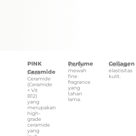
PINK
Perfume
Collagen
Wangi
Merawat
mewah
elastisitas
Ceramide
PINK
fine
kulit.
Ceramide
fragrance
(Ceramide
yang
+ Vit
tahan
B12)
lama.
yang
merupakan
high-
grade
ceramide
yang